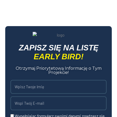
ZAPISZ SIĘ NA LISTĘ
EARLY BIRD!
Otrzymaj Priorytetową Informację o Tym
Projekcie!
Wpisz
Twoje
Imię
E-
mail
Wypełniając formularz swoimi danymi zgadzasz się